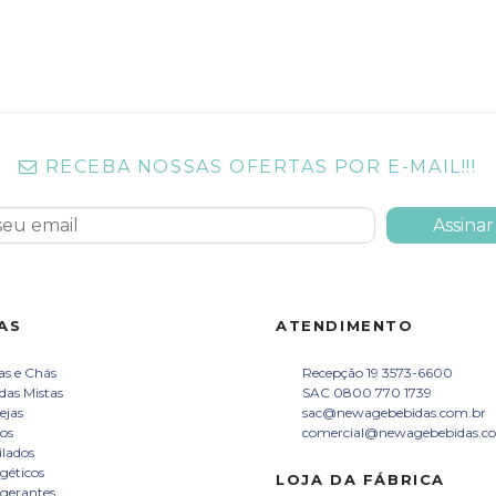
RECEBA NOSSAS OFERTAS POR E-MAIL!!!
AS
ATENDIMENTO
s e Chás
Recepção 19 3573-6600
das Mistas
SAC 0800 770 1739
ejas
sac@newagebebidas.com.br
os
comercial@newagebebidas.c
ilados
géticos
LOJA DA FÁBRICA
igerantes