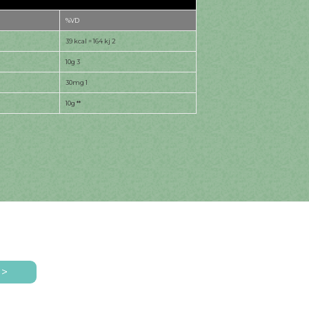
%VD
39 kcal = 164 kj 2
10g 3
30mg 1
10g **