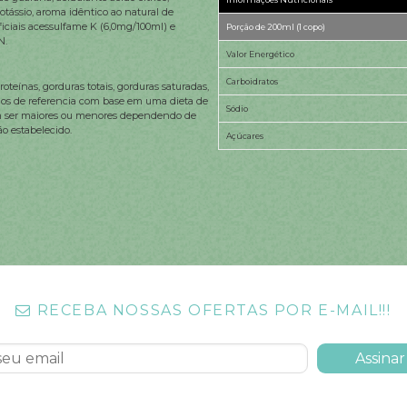
otássio, aroma idêntico ao natural de
ficiais acessulfame K (6,0mg/100ml) e
Porção de 200ml (1 copo)
N.
Valor Energético
Carboidratos
oteínas, gorduras totais, gorduras saturadas,
ários de referencia com base em uma dieta de
Sódio
dem ser maiores ou menores dependendo de
ão estabelecido.
Açúcares
RECEBA NOSSAS OFERTAS POR E-MAIL!!!