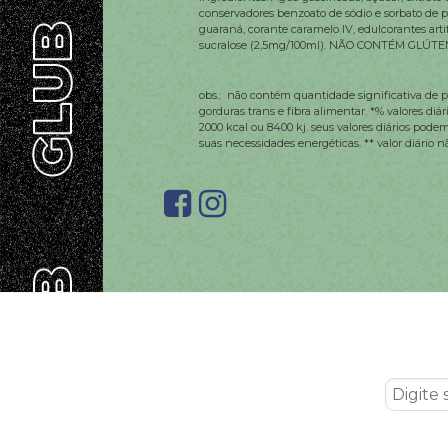
conservadores benzoato de sódio e sorbato de p
guaraná, corante caramelo IV, edulcorantes arti
sucralose (2,5mg/100ml). NÃO CONTÉM GLÚTE
obs.: não contém quantidade significativa de pr
gorduras trans e fibra alimentar. *% valores di
2000 kcal ou 8400 kj. seus valores diários po
suas necessidades energéticas. ** valor diário n