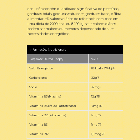
obs.: não contém quantidade significativa de proteínas,
gorduras totais, gorduras saturadas, gorduras trans, e fibra
alimentar. *% valores diários de referencia com base em
uma dieta de 2000 kcal ou 8400 kj. seus valores diários
podem ser maiores ou menores dependendo de suas
necessidades energéticas.
Informações Nutricionais
Porção de 200ml (1 copo)
%VD
Valor Energético
89 kcal = 374 kj 4
Carboidratos
22g 7
Sódio
37mg 1
Vitamina B3 (Niacina)
12g 75
Vitamina B5 (Ácido Pantotênico)
4mg 80
Vitamina B2 (Riboflavina)
1mg 77
Vitamina B6
1mg 77
Vitamina B12
1,8mcg 75