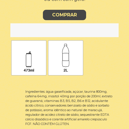
COMPRAR
Ingredientes: água gaseificada, açúcar, taurina 800mg,
cafeína 64mg, inositol 40mg por porção de 200ml, extrato
de guaraná, vitaminas B3, B5, B2, B6 e B12, acidulante
ácido cítrico, conservadores benzoato de sódio e sorbato
de potássio, aroma idêntico ao natural de maracujá,
regulador de acidez citrato de sódio, sequestrante EDTA
cálcio dissódico e corante artificial amarelo crepúsculo
FCF. NÃO CONTÉM GLÚTEN.