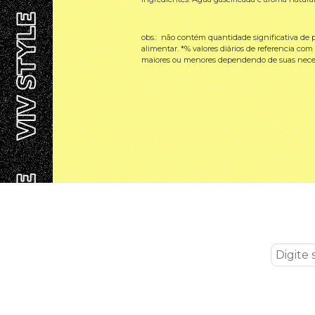
obs.: não contém quantidade significativa de pro
alimentar. *% valores diários de referencia com
maiores ou menores dependendo de suas neces