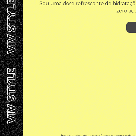
Sou uma dose refrescante de hidratação
zero açú
Ingredientes: Água gaseificada e aroma natura