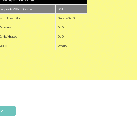
Porção de 200ml (1 copo)
%VD
Valor Energético
0kcal = 0kj 0
Açucares
0g 0
Carboidratos
0g 0
Sódio
0mg 0