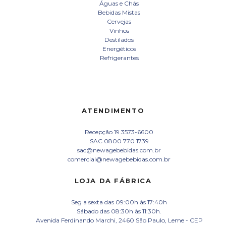
Águas e Chás
Bebidas Mistas
Cervejas
Vinhos
Destilados
Energéticos
Refrigerantes
ATENDIMENTO
Recepção 19 3573-6600
SAC 0800 770 1739
sac@newagebebidas.com.br
comercial@newagebebidas.com.br
LOJA DA FÁBRICA
Seg a sexta das 09:00h às 17:40h
Sábado das 08:30h às 11:30h.
Avenida Ferdinando Marchi, 2460 São Paulo, Leme - CEP