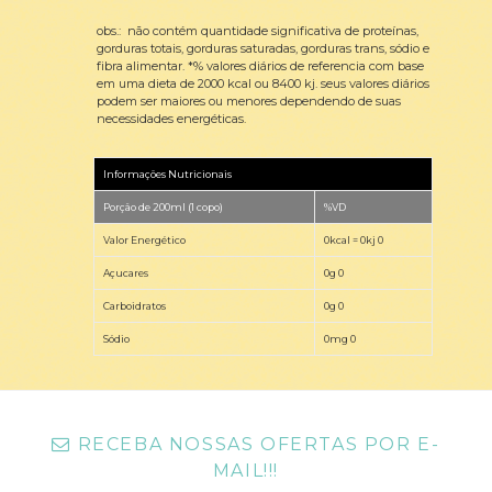
obs.: não contém quantidade significativa de proteínas,
gorduras totais, gorduras saturadas, gorduras trans, sódio e
fibra alimentar. *% valores diários de referencia com base
em uma dieta de 2000 kcal ou 8400 kj. seus valores diários
podem ser maiores ou menores dependendo de suas
necessidades energéticas.
Informações Nutricionais
Porção de 200ml (1 copo)
%VD
Valor Energético
0kcal = 0kj 0
Açucares
0g 0
Carboidratos
0g 0
Sódio
0mg 0
RECEBA NOSSAS OFERTAS POR E-
MAIL!!!